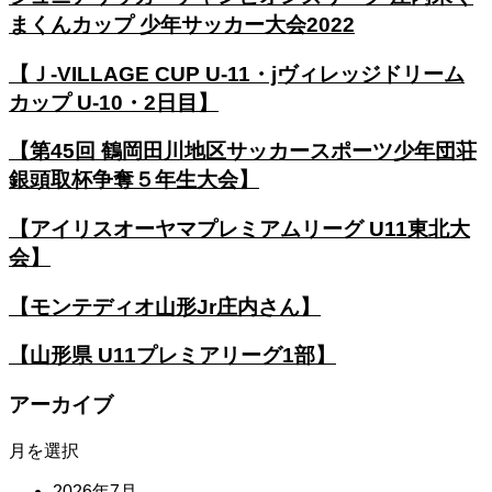
まくんカップ 少年サッカー大会2022
【Ｊ-VILLAGE CUP U-11・jヴィレッジドリーム
カップ U-10・2日目】
【第45回 鶴岡田川地区サッカースポーツ少年団荘
銀頭取杯争奪５年生大会】
【アイリスオーヤマプレミアムリーグ U11東北大
会】
【モンテディオ山形Jr庄内さん】
【山形県 U11プレミアリーグ1部】
アーカイブ
月を選択
2026年7月