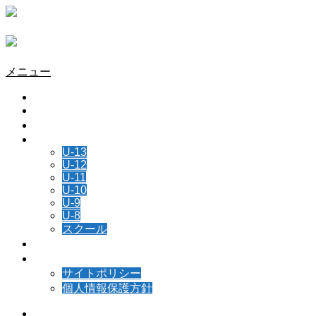
メニュー
HOME
チーム情報
所属選手
NEWS
U-13
U-12
U-11
U-10
U-9
U-8
スクール
スケジュール
お問い合わせ
サイトポリシー
個人情報保護方針
Instagram