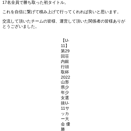
17名全員で勝ち取った初タイトル。
これを自信に繋げて積み上げて行ってくれれば良いと思います。
交流して頂いたチームの皆様、運営して頂いた関係者の皆様ありが
とうございました。
【U-
11】
第29
回荘
内銀
行頭
取杯
2022
山形
県少
年少
女選
抜U-
11サ
ッカ
ー大
会 優
勝