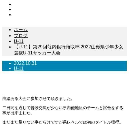
Facebook
Contact
RSS
ホーム
ブログ
U-11
【U-11】第29回荘内銀行頭取杯 2022山形県少年少女
選抜U-11サッカー大会
2022.10.31
U-11
【U-11】第29回荘内銀行頭取杯 2022山形県少
年少女選抜U-11サッカー大会
由緒ある大会に参加させて頂きました。
二日間を通して普段交流が少ない県内他地区のチームと試合をする
事が出来ました。
まだまだ足りない事だらけですが県レベルでは初のタイトル獲得。