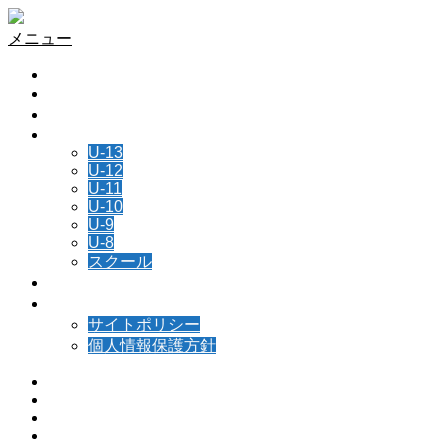
メニュー
HOME
チーム情報
所属選手
NEWS
U-13
U-12
U-11
U-10
U-9
U-8
スクール
スケジュール
お問い合わせ
サイトポリシー
個人情報保護方針
Instagram
Facebook
Contact
RSS