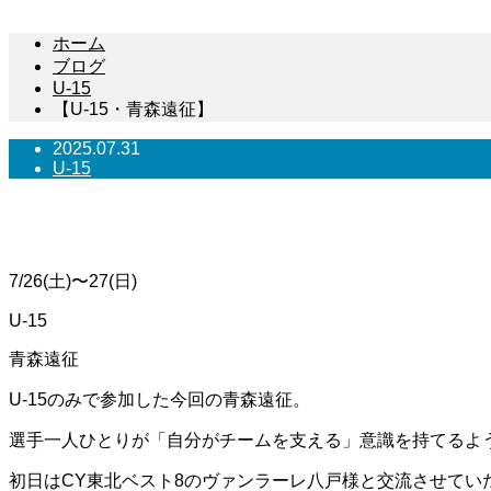
ホーム
ブログ
U-15
【U-15・青森遠征】
2025.07.31
U-15
【U-15・青森遠征】
7/26(土)〜27(日)
U-15
青森遠征
U-15のみで参加した今回の青森遠征。
選手一人ひとりが「自分がチームを支える」意識を持てるよ
初日はCY東北ベスト8のヴァンラーレ八戸様と交流させてい