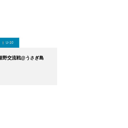
U-10
1裾野交流戦@うさぎ島