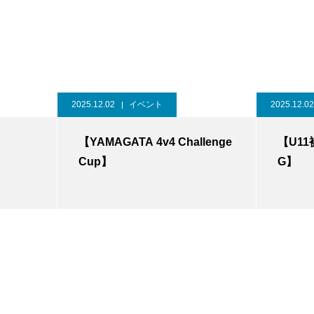
2025.12.02
イベント
2025.12.02
】
【YAMAGATA 4v4 Challenge
【U1
Cup】
G】