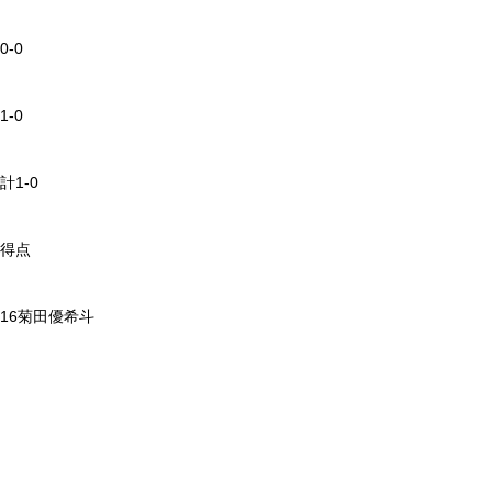
0-0
1-0
計1-0
得点
16菊田優希斗