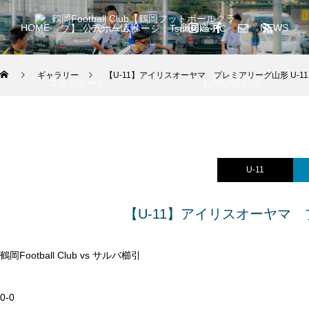
HOME
チーム情報
所属選手
NEWS
ギャラリー
【U-11】アイリスオーヤマ プレミアリーグ山形 U-11
スケジュール
お問い合わせ
U-11
【U-11】アイリスオーヤマ 
鶴岡Football Club vs サルバ櫛引
0-0