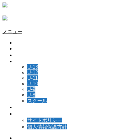
メニュー
HOME
チーム情報
所属選手
NEWS
U-13
U-12
U-11
U-10
U-9
U-8
スクール
スケジュール
お問い合わせ
サイトポリシー
個人情報保護方針
Instagram