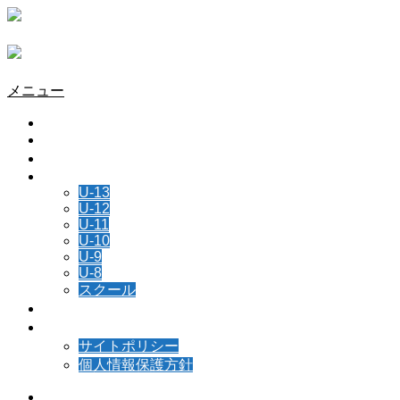
メニュー
HOME
チーム情報
所属選手
NEWS
U-13
U-12
U-11
U-10
U-9
U-8
スクール
スケジュール
お問い合わせ
サイトポリシー
個人情報保護方針
Instagram