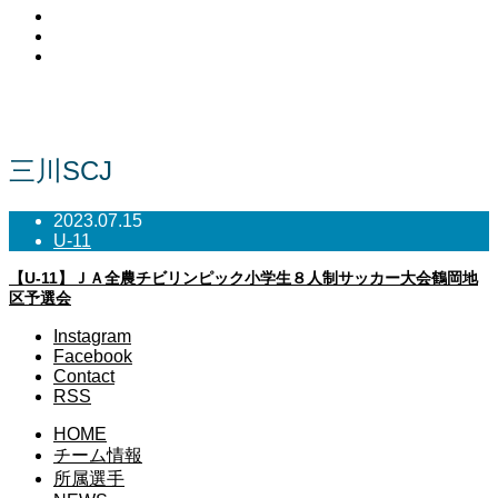
Facebook
Contact
RSS
NEWS
三川SCJ
2023.07.15
U-11
【U-11】ＪＡ全農チビリンピック小学生８人制サッカー大会鶴岡地
区予選会
Instagram
Facebook
Contact
RSS
HOME
チーム情報
所属選手