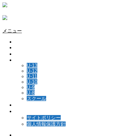
メニュー
HOME
チーム情報
所属選手
NEWS
U-13
U-12
U-11
U-10
U-9
U-8
スクール
スケジュール
お問い合わせ
サイトポリシー
個人情報保護方針
Instagram