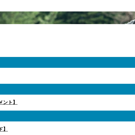
メント】
ド】