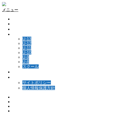
メニュー
HOME
チーム情報
所属選手
NEWS
U-13
U-12
U-11
U-10
U-9
U-8
スクール
スケジュール
お問い合わせ
サイトポリシー
個人情報保護方針
Instagram
Facebook
Contact
RSS