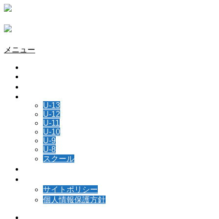
メニュー
HOME
チーム情報
所属選手
NEWS
U-13
U-12
U-11
U-10
U-9
U-8
スクール
スケジュール
お問い合わせ
サイトポリシー
個人情報保護方針
Instagram