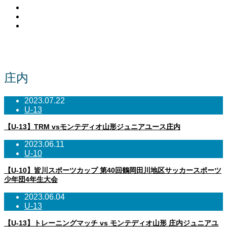
Facebook
Contact
RSS
NEWS
庄内
2023.07.22
U-13
【U-13】TRM vsモンテディオ山形ジュニアユース庄内
2023.06.11
U-10
【U-10】皆川スポーツカップ 第40回鶴岡田川地区サッカースポーツ
少年団4年生大会
2023.06.04
U-13
【U-13】トレーニングマッチ vs モンテディオ山形 庄内ジュニアユ