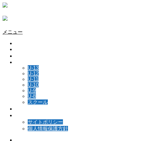
メニュー
HOME
チーム情報
所属選手
NEWS
U-13
U-12
U-11
U-10
U-9
U-8
スクール
スケジュール
お問い合わせ
サイトポリシー
個人情報保護方針
Instagram