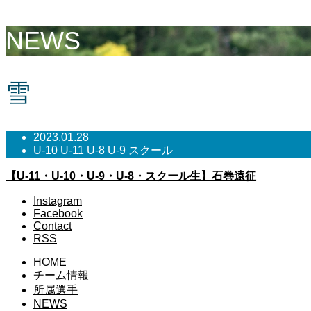
NEWS
雪
2023.01.28
U-10
U-11
U-8
U-9
スクール
【U-11・U-10・U-9・U-8・スクール生】石巻遠征
Instagram
Facebook
Contact
RSS
HOME
チーム情報
所属選手
NEWS