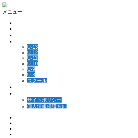
メニュー
HOME
チーム情報
所属選手
NEWS
U-13
U-12
U-11
U-10
U-9
U-8
スクール
スケジュール
お問い合わせ
サイトポリシー
個人情報保護方針
Instagram
Facebook
Contact
RSS