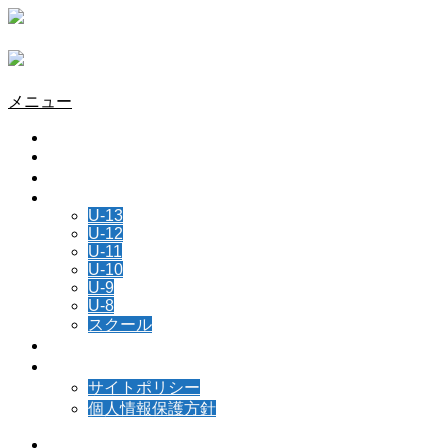
メニュー
HOME
チーム情報
所属選手
NEWS
U-13
U-12
U-11
U-10
U-9
U-8
スクール
スケジュール
お問い合わせ
サイトポリシー
個人情報保護方針
Instagram