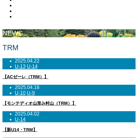
Facebook
Contact
RSS
NEWS
TRM
2025.04.22
U-13
U-14
【ACゼーレ（TRM）】
2025.04.16
U-10
U-9
【モンテディオ山形Jr村山（TRM）】
2025.04.02
U-14
【新U14・TRM】