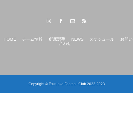
【（U-15）Ｙ1リーグ 第6節】
HOME
チーム情報
所属選手
NEWS
スケジュール
お問い
合わせ
Copyright © Tsuruoka Football Club 2022-2023
【（U-12）JFAバーモントカップ第36回全日本U-12フ