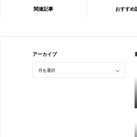
関連記事
おすすめ
【（U-15）Ｙ1リーグ（第９節）】
アーカイブ
月を選択
【（U-15）Ｙ1リーグ（第8節）】