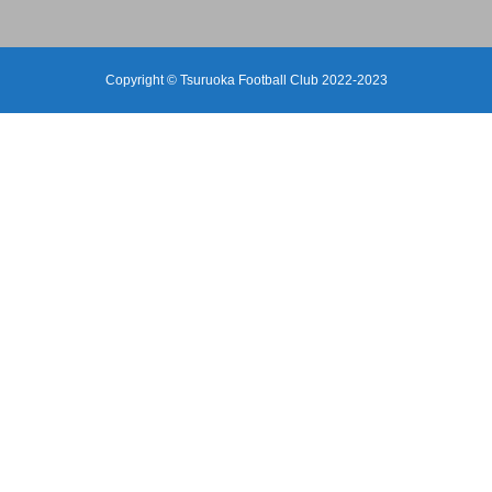
Copyright © Tsuruoka Football Club 2022-2023
【（U-12）JFAバーモントカップ第36回全日本U-12フ