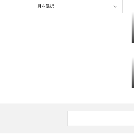
月を選択
【（U-15）Ｙ1リーグ（第8節）】