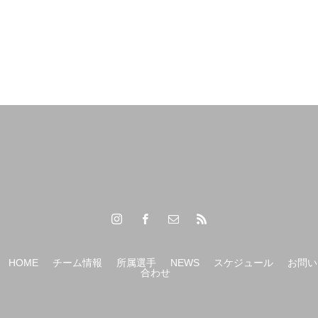
【（U-15）Ｙ1リーグ 第7節】
【（U-15）Ｙ1リーグ 第6節】
HOME
チーム情報
所属選手
NEWS
スケジュール
お問い
合わせ