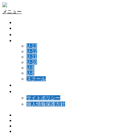
メニュー
HOME
チーム情報
所属選手
NEWS
U-13
U-12
U-11
U-10
U-9
U-8
スクール
スケジュール
お問い合わせ
サイトポリシー
個人情報保護方針
Instagram
Facebook
Contact
RSS