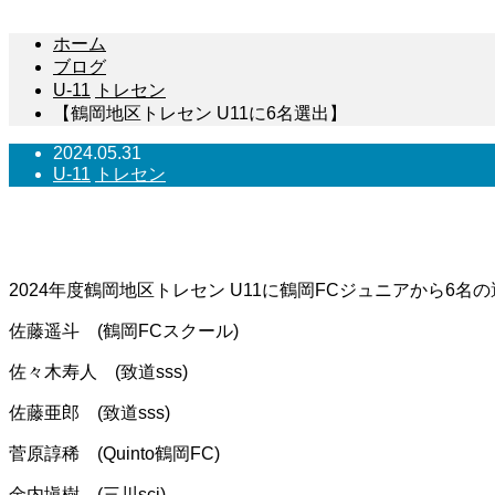
ホーム
ブログ
U-11
トレセン
【鶴岡地区トレセン U11に6名選出】
2024.05.31
U-11
トレセン
【鶴岡地区トレセン U11に6名選
2024年度鶴岡地区トレセン U11に鶴岡FCジュニアから6名
佐藤遥斗 (鶴岡FCスクール)
佐々木寿人 (致道sss)
佐藤亜郎 (致道sss)
菅原諄稀 (Quinto鶴岡FC)
金内塡樹 (三川scj)