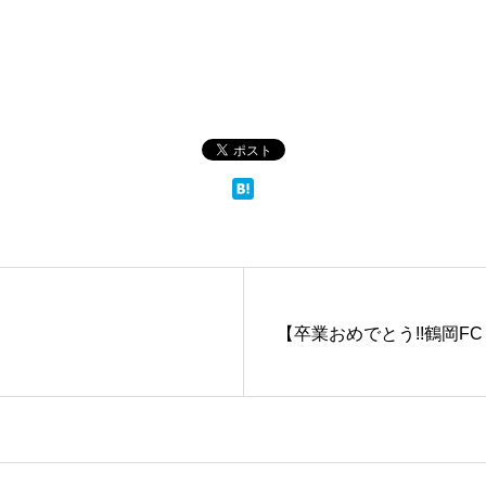
【卒業おめでとう!!鶴岡F