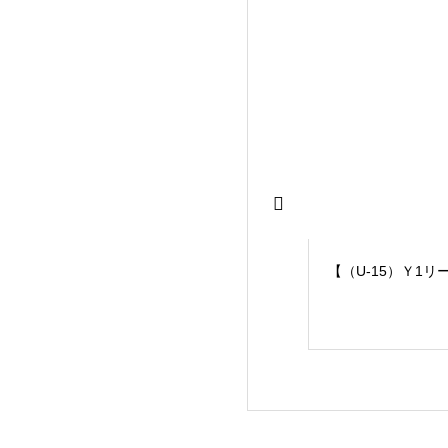
【（U-15）Ｙ1リ