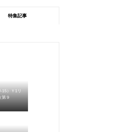
特集記事
-15）Ｙ1リ
（第９
】