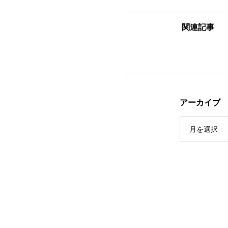
関連記事
【（U-15）Ｙ1
アーカイブ
月を選択
【（U-15）Ｙ1リ