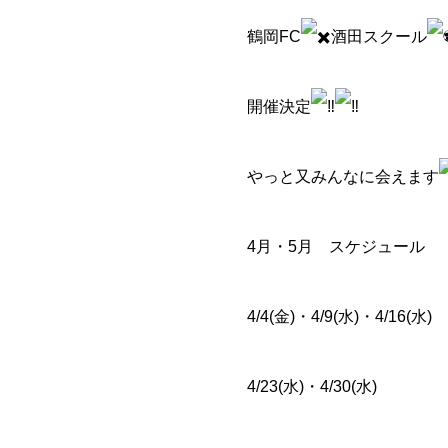
鶴岡FC
酒田スクール
開催決定
やっと又みんなに会えます
4月・5月 スケジュール
4/4(金)・4/9(水)・4/16(水)
4/23(水)・4/30(水)