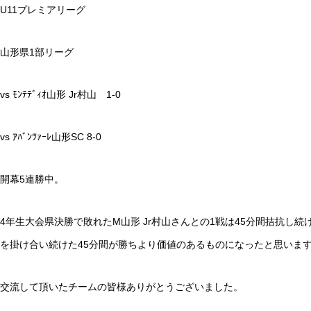
U11プレミアリーグ
山形県1部リーグ
vs ﾓﾝﾃﾃﾞｨｵ山形 Jr村山 1-0
vs ｱﾊﾞﾝﾂｧｰﾚ山形SC 8-0
開幕5連勝中。
4年生大会県決勝で敗れたM山形 Jr村山さんとの1戦は45分間拮抗
を掛け合い続けた45分間が勝ちより価値のあるものになったと思いま
交流して頂いたチームの皆様ありがとうございました。