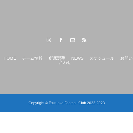
【（U-15）Ｙ1リーグ 第6節】
HOME
チーム情報
所属選手
NEWS
スケジュール
お問い
合わせ
Copyright © Tsuruoka Football Club 2022-2023
【（U-12）JFAバーモントカップ第36回全日本U-12フ