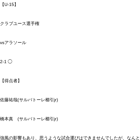
【U-15】
クラブユース選手権
vsアラソール
2-1 ◯
【得点者】
佐藤祐哉(サルバトーレ櫛引jr)
橋本真 (サルバトーレ櫛引jr)
強風の影響もあり、思うような試合運びはできませんでしたが、なんと