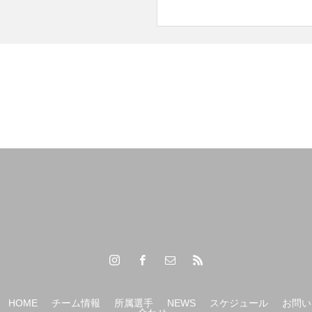
【（U-15）Ｙ1リーグ 第7節】
【（U-15）Ｙ1リーグ 第6節】
HOME
チーム情報
所属選手
NEWS
スケジュール
お問い