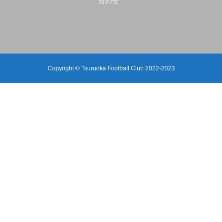
合わせ
Copyright © Tsuruoka Football Club 2022-2023
【（U-12）JFAバーモントカップ第36回全日本U-12フ