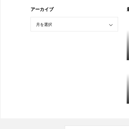
アーカイブ
月を選択
【（U-15）Ｙ1リーグ（第8節）】