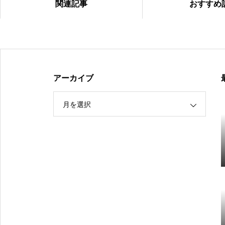
関連記事
おすすめ
【（U-15）Ｙ1リーグ（第９節）】
アーカイブ
月を選択
【（U-15）Ｙ1リーグ（第8節）】