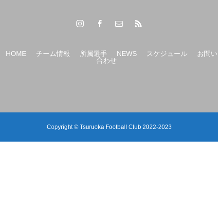
【（U-15）Ｙ1リーグ 第6節】
HOME
チーム情報
所属選手
NEWS
スケジュール
お問い
合わせ
Copyright © Tsuruoka Football Club 2022-2023
【（U-12）JFAバーモントカップ第36回全日本U-12フ