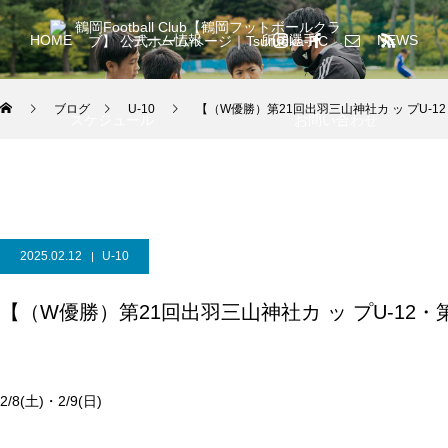
HOME
チーム情報
所属選手
NEWS
ブログ
U-10
【（W優勝）第21回出羽三山神社カ ッ プU-12
スケジュール
お問い合わせ
2025.02.12
U-10
【（W優勝）第21回出羽三山神社カ ッ プU-12・第
2/8(土)・2/9(日)